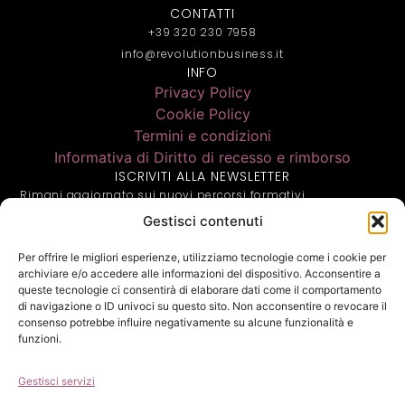
CONTATTI
+39 320 230 7958
info@revolutionbusiness.it
INFO
Privacy Policy
Cookie Policy
Termini e condizioni
Informativa di Diritto di recesso e rimborso
ISCRIVITI ALLA NEWSLETTER
Rimani aggiornato sui nuovi percorsi formativi
Gestisci contenuti
Per offrire le migliori esperienze, utilizziamo tecnologie come i cookie per
archiviare e/o accedere alle informazioni del dispositivo. Acconsentire a
queste tecnologie ci consentirà di elaborare dati come il comportamento
Inf. Privacy
di navigazione o ID univoci su questo sito. Non acconsentire o revocare il
Ho letto l'informativa privacy e acconsento alla memorizzazione
dei miei dati secondo quanto stabilito dal regolamento europeo
consenso potrebbe influire negativamente su alcune funzionalità e
per la protezione dei dati personali n. 679/2016, GDPR (richiesto)
funzioni.
Gestisci servizi
ISCRIVITI