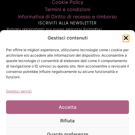
Cookie Policy
Termini e condizioni
Informativa di Diritto di recesso e rimborso
ISCRIVITI ALLA NEWSLETTER
Rimani aggiornato sui nuovi percorsi formativi
Gestisci contenuti
Per offrire le migliori esperienze, utilizziamo tecnologie come i cookie per
archiviare e/o accedere alle informazioni del dispositivo. Acconsentire a
queste tecnologie ci consentirà di elaborare dati come il comportamento
Inf. Privacy
di navigazione o ID univoci su questo sito. Non acconsentire o revocare il
Ho letto l'informativa privacy e acconsento alla memorizzazione
dei miei dati secondo quanto stabilito dal regolamento europeo
consenso potrebbe influire negativamente su alcune funzionalità e
per la protezione dei dati personali n. 679/2016, GDPR (richiesto)
funzioni.
Gestisci servizi
ISCRIVITI
Accetta
Rifiuta
©
2025
Revolution Group.
Tutti i diritti riservati | P.
Guarda preferenze