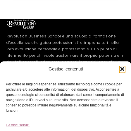
Revolution Business School è una scuola di formazione
d’eccellenza che guida professionisti e imprenditori nella
loro evoluzione personale e professionale. È un punto di
riferimento per chi vuole trasformare il proprio potenziale in
risultati concreti, attraverso percorsi formativi innovativi e
orientati all’azione.
Gestisci contenuti
CONTATTI
Per offrire le migliori esperienze, utilizziamo tecnologie come i cookie per
+39 327 194 0462
archiviare e/o accedere alle informazioni del dispositivo. Acconsentire a
info@revolutionbusiness.it
queste tecnologie ci consentirà di elaborare dati come il comportamento di
INFO
navigazione o ID univoci su questo sito. Non acconsentire o revocare il
Privacy Policy
consenso potrebbe influire negativamente su alcune funzionalità e
funzioni.
Cookie Policy
Termini e condizioni
Gestisci servizi
Informativa di Diritto di recesso e rimborso