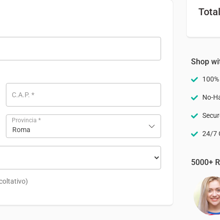
Tota
Shop wi
100%
C.A.P.
*
No-Ha
Secur
Provincia
*
Roma
24/7 
5000+ R
coltativo)