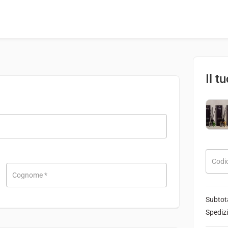
Il t
Codi
Cognome
*
Subtot
Spediz