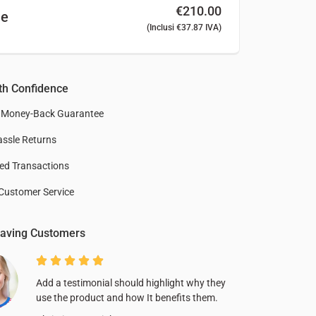
€
210.00
le
(inclusi
€
37.87
IVA)
th Confidence
 Money-Back Guarantee
ssle Returns
ed Transactions
Customer Service
aving Customers
Add a testimonial should highlight why they
use the product and how It benefits them.