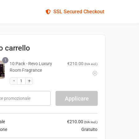
SSL Secured Checkout
uo carrello
1
10 Pack - Revo Luxury
€
210.00
(IVA incl.)
Room Fragrance
Applicare
ce promozionale
ale
€
210.00
(IVA Incl.)
ione
Gratuito