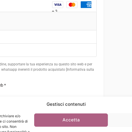
+ 3
ordine, supportare la tua esperienza su questo sito web e per
su whatsapp inerenti il prodotto acquistato [Informativa sulla
eb
*
Gestisci contenuti
'ordine €210.00
rchiviare e/o
Accetta
e ci consentirà di
 sito. Non
une funzionalità e