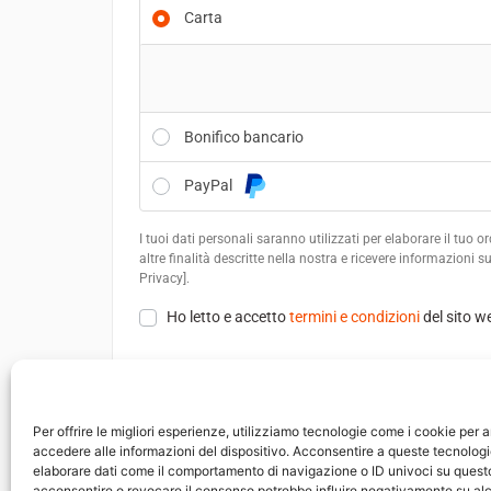
Carta
Bonifico bancario
PayPal
I tuoi dati personali saranno utilizzati per elaborare il tuo 
altre finalità descritte nella nostra e ricevere informazioni 
Privacy].
Ho letto e accetto
termini e condizioni
del sito w
Effettua l
Per offrire le migliori esperienze, utilizziamo tecnologie come i cookie per a
accedere alle informazioni del dispositivo. Acconsentire a queste tecnologi
elaborare dati come il comportamento di navigazione o ID univoci su questo
acconsentire o revocare il consenso potrebbe influire negativamente su alc